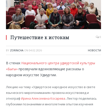
Путешествие к истокам
0
BY
ZORINCHA
ON
04.02.2026
·
НОВОСТИ
В стенах
Национального центра удмуртской культуры
«Быгы»
прозвучали вдохновляющие рассказы о
народном искусстве Удмуртии.
Лекцию на тему «Удмуртское народное искусство в свете
языческого миропонимания» провела искусствовед и
этнограф
Ирина Алексеевна Косарева
. Лектор поделилась
глубокими познаниями и многолетним опытом изучения