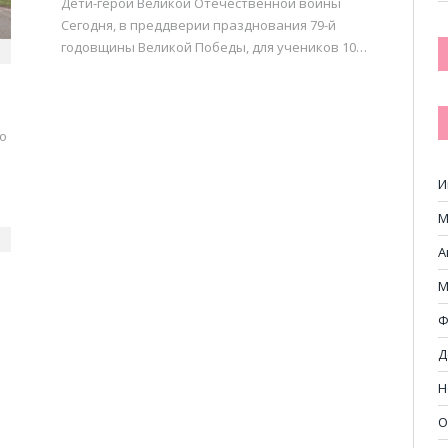
Дети-герои Великой Отечественной войны
Сегодня, в преддверии празднования 79-й
годовщины Великой Победы, для учеников 10…
о
И
М
А
М
Ф
Д
Н
О