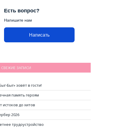
Есть вопрос?
Напишите нам
Написать
СВЕЖИЕ ЗАПИСИ
Быг-Быг» зовёт в гости!
ечная память героям
т истоков до хитов
ербер 2026
етнее трудоустройство