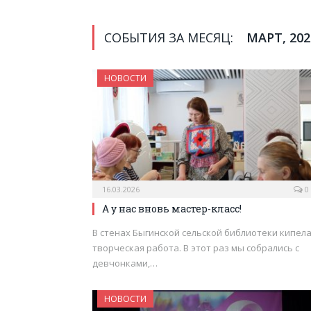
СОБЫТИЯ ЗА МЕСЯЦ:
МАРТ, 202
НОВОСТИ
16.03.2026
0
А у нас вновь мастер-класс!
В стенах Быгинской сельской библиотеки кипел
творческая работа. В этот раз мы собрались с
девчонками,…
НОВОСТИ