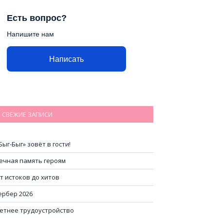
Есть вопрос?
Напишите нам
Написать
СВЕЖИЕ ЗАПИСИ
Быг-Быг» зовёт в гости!
ечная память героям
т истоков до хитов
ербер 2026
етнее трудоустройство