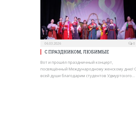
06.03.2026
0
С ПРАЗДНИКОМ, ЛЮБИМЫЕ
Вот и прошёл праздничный концерт,
посвящённый Международному женскому дню! 
всей души благодарим студентов Удмуртского…