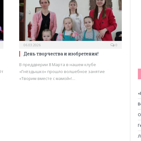
06.03.2026
0
День творчества и изобретения!
В преддверии 8 Марта в нашем клубе
От
«Гнёздышко» прошло волшебное занятие
«Творим вместе с мамой»!…
«
В
О
Г
Л