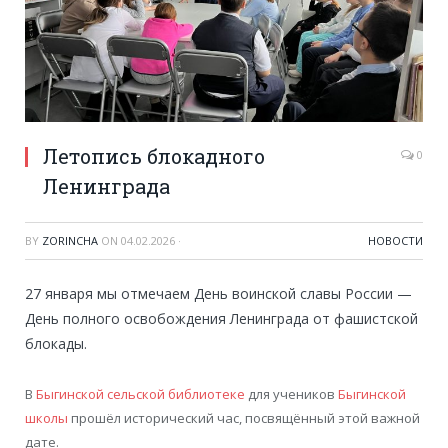
Летопись блокадного
0
Ленинграда
BY
ZORINCHA
ON
04.02.2026
·
НОВОСТИ
27 января мы отмечаем День воинской славы России —
День полного освобождения Ленинграда от фашистской
блокады.
В
Быгинской сельской библиотеке
для учеников
Быгинской
школы
прошёл исторический час, посвящённый этой важной
дате.