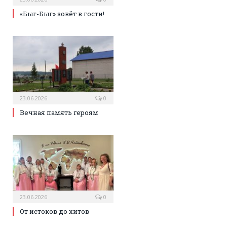
«Быг-Быг» зовёт в гости!
23.06.2026
0
Вечная память героям
23.06.2026
0
От истоков до хитов