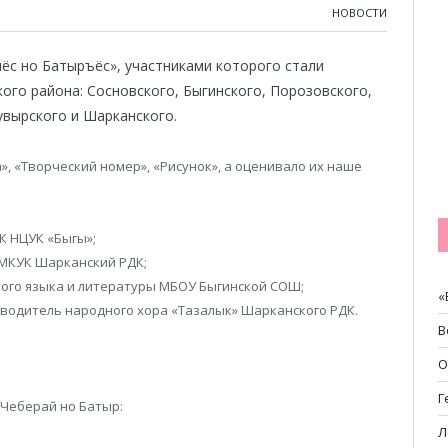
НОВОСТИ
ёс но Батыръёс», участниками которого стали
ого района: Сосновского, Быгинского, Порозовского,
увырского и Шарканского.
», «Творческий номер», «Рисунок», а оценивало их наше
К НЦУК «Быгы»;
МКУК Шарканский РДК;
кого языка и литературы МБОУ Быгинской СОШ;
«
водитель народного хора «Тазалык» Шарканского РДК.
В
О
Г
 Чеберай но Батыр:
Л