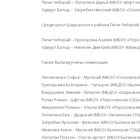
Пичи Чеберай – Лопатина Дарья (МБОУ «Вортчи
Удмурт Батыр – Загребин Николай (МБОУ «Сосн
Среди школ Шарканского района Пичи Чеберай 
Пичи Чеберай – Прохорова Азалия (МБОУ «Поро
Удмурт Батыр – Никитин Дмитрий (МБОУ «Мувыр
Также были вручены номинации:
Литовченко Софья – Мусокай (МБОУ «Сосновская
Григорьева Екатерина – Чупырок (МБДОУ «Быгинс
Вахрушева Эмилия – Визьпог (МБДОУ «Шаркански
Рогин Роман – Шӧртчи (МБОУ «Порозовская СОШ»)
Аверкиева Полина – Уӵыпи (МБОУ «Порозовская
Лопатина Ева – Дыдыкай (МБОУ «Зюзинская СОШ
Загребин Ярослав – Визьлюк (МБОУ Быгинская С
Иванова Алеся – Мусокай (МБОУ Быгинская СОШ)
Лопатин Платон – Покчи артист (МБОУ Быгинска