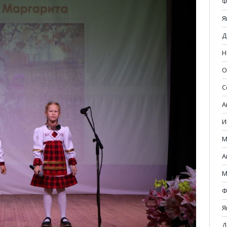
Ф
Я
Д
Н
О
С
А
И
М
А
М
Ф
Я
Д