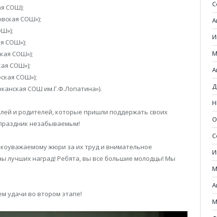
С
я СОШ);
вская СОШ»);
А
Ш»);
И
я СОШ»);
М
кая СОШ»);
ая СОШ»);
А
ская СОШ»);
Д
канская СОШ им.Г.Ф.Лопатина»).
Н
елей и родителей, которые пришли поддержать своих
О
т праздник незабываемым!
С
коуважаемому жюри за их труд и внимательное
И
ы лучших наград! Ребята, вы все большие молодцы! Мы
М
А
ем удачи во втором этапе!
М