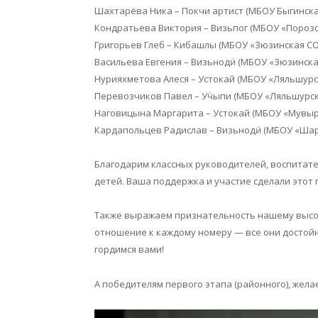
Шахтарёва Ника – Покчи артист (МБОУ Быгинска
Кондратьева Виктория – Визьпог (МБОУ «Порозо
Григорьев Глеб – Кибашлы (МБОУ «Зюзинская СО
Васильева Евгения – Визьнодӥ (МБОУ «Зюзинска
Нурияхметова Алеся – Устокай (МБОУ «Ляльшурс
Перевозчиков Павел – Уӵыпи (МБОУ «Ляльшурск
Наговицына Маргарита – Устокай (МБОУ «Мувыр
Кардапольцев Радислав – Визьнодӥ (МБОУ «Шар
Благодарим классных руководителей, воспитат
детей. Ваша поддержка и участие сделали это
Также выражаем признательность нашему высо
отношение к каждому номеру — все они достойн
гордимся вами!
А победителям первого этапа (районного), жела