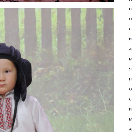
Н
О
С
И
А
М
Я
Н
О
С
И
М
А