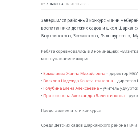
BY
ZORINCHA
ON
20.10.2025
·
Завершился районный конкурс «Пичи Чеберай
воспитанники детских садов и школ Шарканск
Вортчинского, Зюзинского, Ляльшурского, М
Ребята соревновались в 3 номинациях: «Визитка
многоуважаемое жюри:
•
Ермолаева Жанна Михайловна
– директор МБУ
•
Волкова Надежда Константиновна
– директор 
•
Голубина Елена Алексеевна
– учитель удмуртс
•
Протопопова Александра Валентиновна
– руко
Представляем итоги конкурса:
Среди Детских садов Шарканского района Пичи