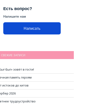
Есть вопрос?
Напишите нам
Написать
СВЕЖИЕ ЗАПИСИ
Быг-Быг» зовёт в гости!
ечная память героям
т истоков до хитов
ербер 2026
етнее трудоустройство