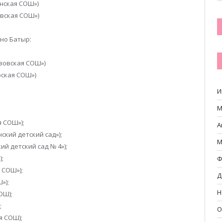
нская СОШ»)
овская СОШ»)
но Батыр:
зовская СОШ»)
ская СОШ»)
И
М
 СОШ»);
А
кий детский сад»);
М
й детский сад № 4»);
;
Ф
 СОШ»);
Д
»);
Н
ОШ);
;
О
я СОШ);