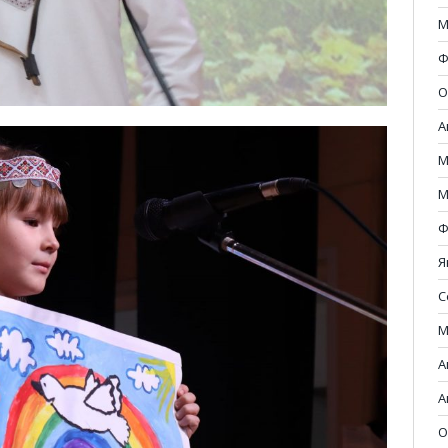
М
Ф
О
А
М
М
Ф
Я
С
М
А
А
О