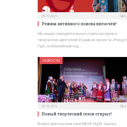
20.10.2025
0
Режим активного поиска включён!
Мы ищем самодеятельных композиторов и
творческих деятелей! В рамках проекта «Рекрут
Гур», в юбилейный год…
НОВОСТИ
20.10.2025
0
Новый творческий сезон открыт!
Вчера зрительном зале МБУК НЦУК «Быгы»