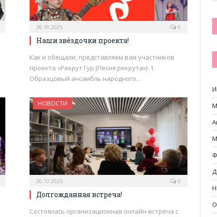
20.10.2025
0
Наши звёздочки проекта!
Как и обещали, представляем вам участников
проекта «Рекрут Гур (Песня рекрута»): 1.
Образцовый ансамбль народного…
И
НОВОСТИ
М
А
М
Ф
Д
20.10.2025
0
Н
Долгожданная встреча!
О
Состоялась организационная онлайн-встреча с