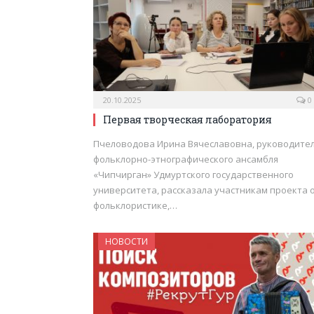
20.10.2025
0
Первая творческая лаборатория
Пчеловодова Ирина Вячеславовна, руководите
фольклорно-этнографического ансамбля
«Чипчирган» Удмуртского государственного
университета, рассказала участникам проекта 
фольклористике,…
НОВОСТИ