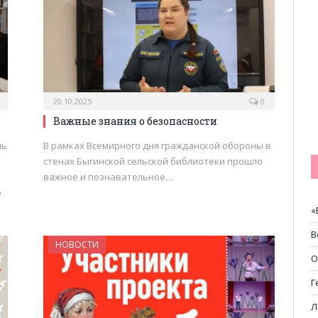
20.10.2025
0
Важные знания о безопасности
ль
В рамках Всемирного дня гражданской обороны в
стенах Быгинской сельской библиотеки прошло
важное и познавательное…
о
«
В
НОВОСТИ
О
Г
Л