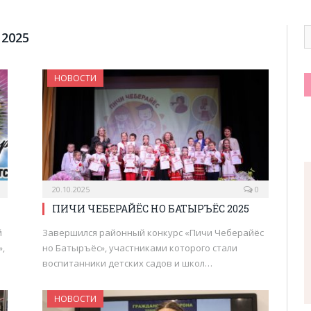
 2025
НОВОСТИ
20.10.2025
0
ПИЧИ ЧЕБЕРАЙЁС НО БАТЫРЪЁС 2025
й
Завершился районный конкурс «Пичи Чеберайёс
,
но Батыръёс», участниками которого стали
воспитанники детских садов и школ…
НОВОСТИ