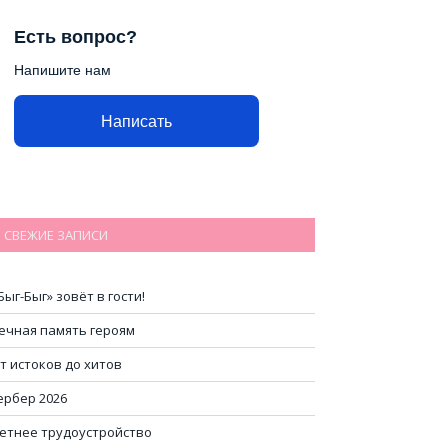
Есть вопрос?
Напишите нам
Написать
СВЕЖИЕ ЗАПИСИ
Быг-Быг» зовёт в гости!
ечная память героям
т истоков до хитов
ербер 2026
етнее трудоустройство