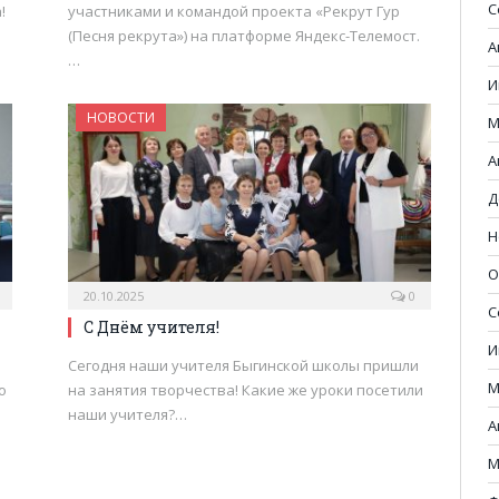
С
!
участниками и командой проекта «Рекрут Гур
(Песня рекрута») на платформе Яндекс-Телемост.
А
…
И
НОВОСТИ
М
А
Д
Н
О
20.10.2025
0
С
С Днём учителя!
И
Сегодня наши учителя Быгинской школы пришли
М
о
на занятия творчества! Какие же уроки посетили
наши учителя?…
А
М