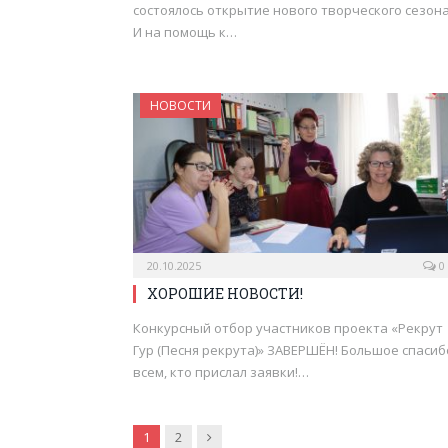
состоялось открытие нового творческого сезона
И на помощь к…
НОВОСТИ
20.10.2025
0
ХОРОШИЕ НОВОСТИ!
Конкурсный отбор участников проекта «Рекрут
Гур (Песня рекрута)» ЗАВЕРШЁН! Большое спасиб
всем, кто прислал заявки!…
Вперёд
1
2