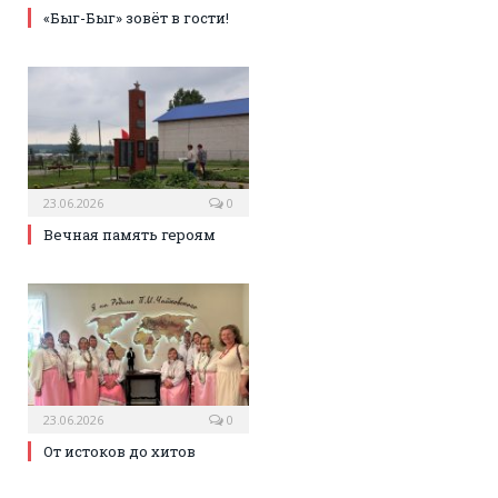
«Быг-Быг» зовёт в гости!
23.06.2026
0
Вечная память героям
23.06.2026
0
От истоков до хитов