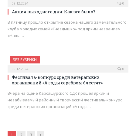
09.12.2024
0
Акция выходного дня: Как это было?
В пятницу прошло открытие сезона нашего замечательного
клуба молодых семей «Гнёздышко» под ярким названием
«Наша…
БЕЗ РУБРИКИ
09.12.2024
0
Фестиваль-конкурс среди ветеранских
организаций «А годы серебром блестят»
Вчера на сцене Карсашурского СДК прошёл яркий и
незабываемый районный творческий Фестиваль-конкурс
среди ветеранских организаций «А годы…
Вперёд
1
2
3