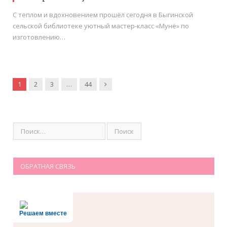
С теплом и вдохновением прошёл сегодня в Быгинской
сельской библиотеке уютный мастер-класс «Мунё» по
изготовлению…
Вперёд
1
2
3
…
44
ОБРАТНАЯ СВЯЗЬ
Решаем вместе