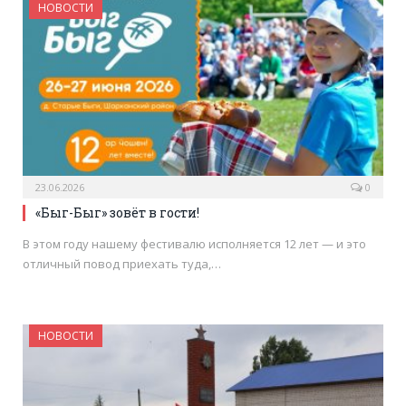
НОВОСТИ
23.06.2026
0
«Быг-Быг» зовёт в гости!
В этом году нашему фестивалю исполняется 12 лет — и это
отличный повод приехать туда,…
НОВОСТИ