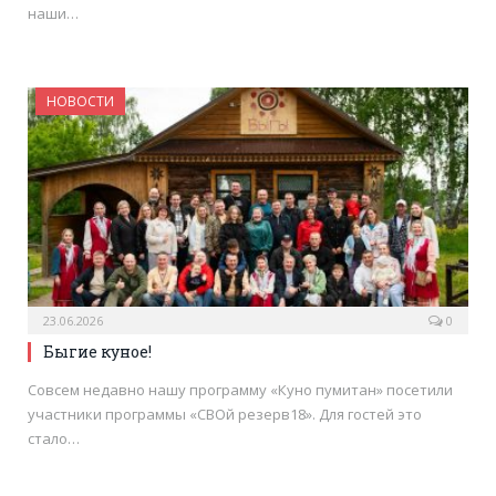
наши…
НОВОСТИ
23.06.2026
0
Быгие куное!
Совсем недавно нашу программу «Куно пумитан» посетили
участники программы «СВОй резерв18». Для гостей это
стало…