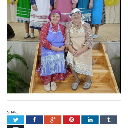
SHARE.
Twitter
Facebook
Google+
Pinterest
LinkedIn
Tumblr